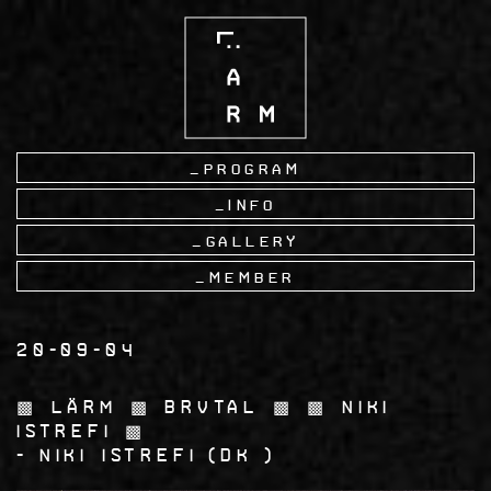
Skip
to
main
content
Program
Info
Gallery
Member
20-09-04
▩ LÄRM ▩ BRVTAL ▩ ▩ Niki
Istrefi ▩
Niki Istrefi
DK