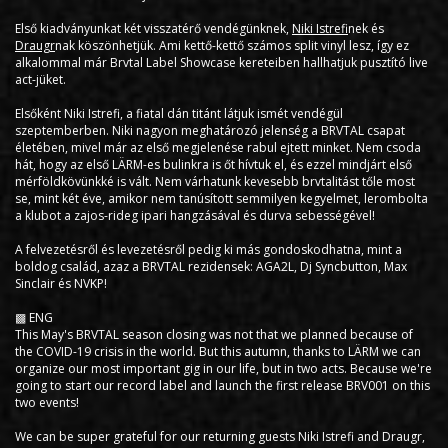
Első kiadványunkat két visszatérő vendégünknek,
Niki Istrefi
nek és
Draugr
nak köszönhetjük. Ami kettő-kettő számos split vinyl lesz, így ez
alkalommal már Brvtal Label Showcase kereteiben hallhatjuk pusztító live
act-jüket.
Elsőként Niki Istrefi, a fiatal dán titánt látjuk ismét vendégül
szeptemberben. Niki nagyon meghatározó jelenség a BRVTAL csapat
életében, mivel már az első megjelenése rabul ejtett minket. Nem csoda
hát, hogy az első LÄRM-es bulinkra is őt hívtuk el, és ezzel mindjárt első
mérföldkövünkké is vált. Nem várhatunk kevesebb brvtalitást tőle most
se, mint két éve, amikor nem tanúsított semmilyen kegyelmet, lerombolta
a klubot a zajos-rideg ipari hangzásával és durva sebességével!
A felvezetésről és levezetésről pedig ki más gondoskodhatna, mint a
boldog család, azaz a BRVTAL rezidensek: AGA2L, Dj Syncbutton, Max
Sinclair és NVKP!
▩ ENG
This May's BRVTAL season closing was not that we planned because of
the COVID-19 crisis in the world. But this autumn, thanks to LÄRM we can
organize our most important gig in our life, but in two acts. Because we're
going to start our record label and launch the first release BRV001 on this
two events!
We can be super grateful for our returning guests Niki Istrefi and Draugr,