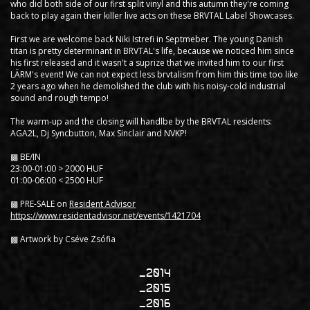
who did both side of our first split vinyl and this autumn they're coming
back to play again their killer live acts on these BRVTAL Label Showcases.
First we are welcome back Niki Istrefi in Septmeber. The young Danish
titan is pretty determinant in BRVTAL's life, because we noticed him since
his first released and it wasn't a suprize that we invited him to our first
LÄRM's event! We can not expect less brvtalism from him this time too like
2 years ago when he demolished the club with his noisy-cold industrial
sound and rough tempo!
The warm-up and the closing will handlbe by the BRVTAL residents:
AGA2L, Dj Syncbutton, Max Sinclair and NVKP!
▩ BE/IN
23:00-01:00 > 2000 HUF
01:00-06:00 < 2500 HUF
▩ PRE-SALE on
Resident Advisor
https://www.residentadvisor.net/events/1421704
▩ Artwork by Cséve Zsófia
2014
2015
2016