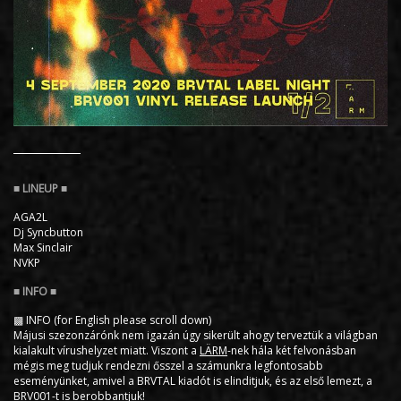
AGA2L
Dj Syncbutton
Max Sinclair
NVKP
▩ INFO (for English please scroll down)
Májusi szezonzárónk nem igazán úgy sikerült ahogy terveztük a világban
kialakult vírushelyzet miatt. Viszont a
LÄRM
-nek hála két felvonásban
mégis meg tudjuk rendezni ősszel a számunkra legfontosabb
eseményünket, amivel a BRVTAL kiadót is elinditjuk, és az első lemezt, a
BRV001-t is berobbantjuk!