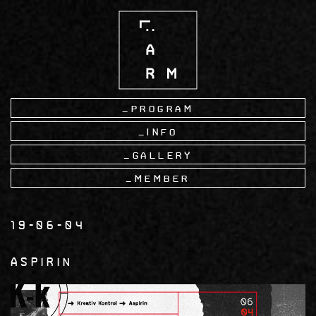
Skip
to
main
content
Program
Info
Gallery
Member
19-06-04
aspirin