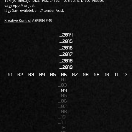
Teknyó, Elektrjó, Dizsi, Ház, // Techno, Electro, Disco, House,
vagy épp // or just
lágy Sav révületében. // tender Acid.
Kreative Kontrol
ASPIRIN #49
2014
2015
2016
2017
2018
2019
01
02
03
04
05
06
07
08
09
10
11
12
01
03
04
05
06
07
08
10
14
18