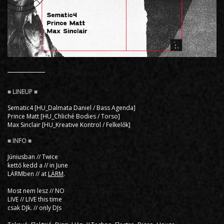
Sematic4 [HU_Dalmata Daniel / Bass Agenda]
Prince Matt [HU_Chliché Bodies / Torso]
Max Sinclair [HU_Kreative Kontrol / Felkelők]
Júniusban // Twice
kettő kedd a // in June
LÄRMben // at
LÄRM
.
Most nem lesz // NO
LIVE // LIVE this time
csak DJk. // only DJs