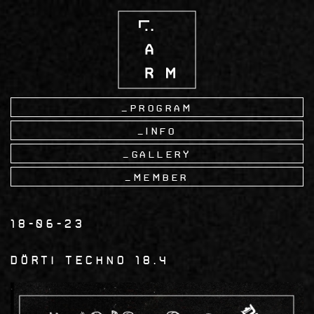
Skip
to
main
content
Program
Info
Gallery
Member
18-06-23
Dörti Techno 18.4