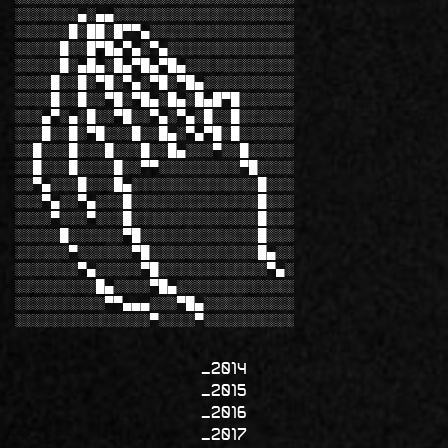
░░░░░░░▄░▄▄░░░░░░░░░░░░░░░░░░░░
░░░░░░█░██░█▀▀▄░░░░░░░░░░░░░░░░
░░░░░█░░█▀█▄▀▄░▀▄░░░░░░░░░░░░░░
░░░░░█░▄█▄░█▄▀█▄▀█▄░░░░░░░░░░░░
░░░░█░░█░▀█░▀▄░▀█░▀█▄░░░░░░░░░░
░░░░█░░█░░▀█░▀█▄░█▄░█▄█▀█░░░░░░
░░░▄▀░▄░█░░▀█░░▀▄░▀▄░█░░█░░░░░░
░░░█░░█░▀█░░░█░░█▄░▀▄▀█░█░░░░░░
░░█░░░█░░░█░░░█░░█▄░░░▀░░█░░░░░
░░█░░░█░░░░█░░▀▀░░░░░░░░░▀█░░░░
░░▀▄░░░█░░░█▄░░░░░░░░░░░░░░█░░░
░░░▀▄░░▀▄░░░█░░░░░░░░░░░░░░█░░░
░░░░▀░░░▀░░░█░░░░░░░░░░░░░░█░░░
░░░░░█░░░░░░▀█░░░░░░░░░░░░░█░░░
░░░░░░▀░░░░░░▀█░░░░░░░░░░░░█▄░░
░░░░░░░▀▄░░░░░▀█░░░░░░░░░░░░▀▄░
░░░░░░░░░█▄░░░░▀█▄░░░░░░░░░░░░░
░░░░░░░░░░▀▀▄▄▄░░░▀█▄░░░░░░░░░░
░░░░░░░░░░░░░░░▀░░░░▀░░░░░░░░░░
2014
2015
2016
2017