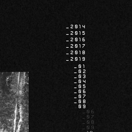
2014
2015
2016
2017
2018
2019
01
02
03
04
05
06
07
08
09
06
07
08
09