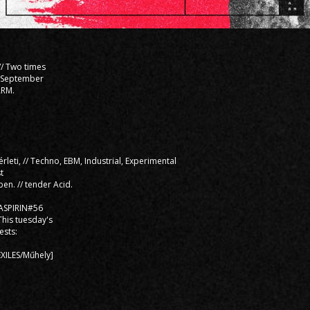
/ Two times
in September
ÄRM.
érleti, // Techno, EBM, Industrial, Experimental
t
ben. // tender Acid.
 ASPIRIN#56
This tuesday's
ests:
EXILES/Műhely]