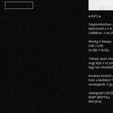
Member
Szeptemberben /
kettő kedd a // 
LÄRMben. // at L
Mindig // Always
LIVE // LIVE
és DJk. // & DJs
Teknyó, Ipari, Kis
vagy épp // or jus
lágy Sav révületé
Kreative Kontrol
Ezen a kedden// 
vendégeink: // gu
obwigszyh LIVE [
NVKP [BRVTAL]
MXS [K-k]