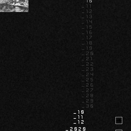
10
11
12
13
14
15
16
17
18
19
20
21
22
23
24
25
26
27
28
29
30
10
11
12
2020